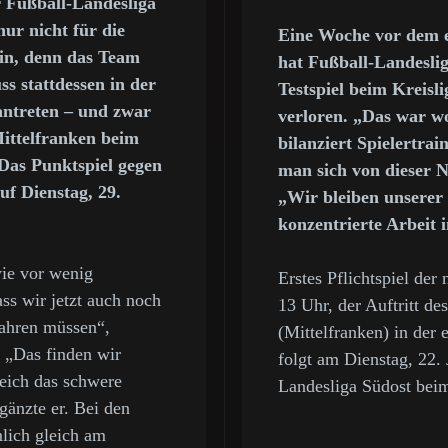
 Fußball-Landesliga
ur nicht für die
Eine Woche vor dem er
in, denn das Team
hat Fußball-Landesli
s stattdessen in der
Testspiel beim Kreisli
antreten – und zwar
verloren. „Das war wo
Mittelfranken beim
bilanziert Spielertrai
 Das Punktspiel gegen
man sich von dieser N
f Dienstag, 29.
„Wir bleiben unserer 
konzentrierte Arbeit i
ie vor wenig
Erstes Pflichtspiel der
ass wir jetzt auch noch
13 Uhr, der Auftritt d
fahren müssen“,
(Mittelfranken) in der
. „Das finden wir
folgt am Dienstag, 22. 
leich das schwere
Landesliga Südost bei
gänzte er. Bei den
lich gleich am