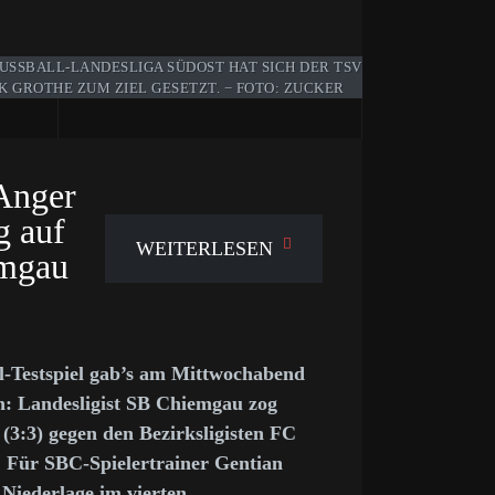
USSBALL-LANDESLIGA SÜDOST HAT SICH DER TSV K
 GROTHE ZUM ZIEL GESETZT. − FOTO: ZUCKER
 Anger
g auf
WEITERLESEN
emgau
ll-Testspiel gab’s am Mittwochabend
en: Landesligist SB Chiemgau zog
4 (3:3) gegen den Bezirksligisten FC
 Für SBC-Spielertrainer Gentian
 Niederlage im vierten