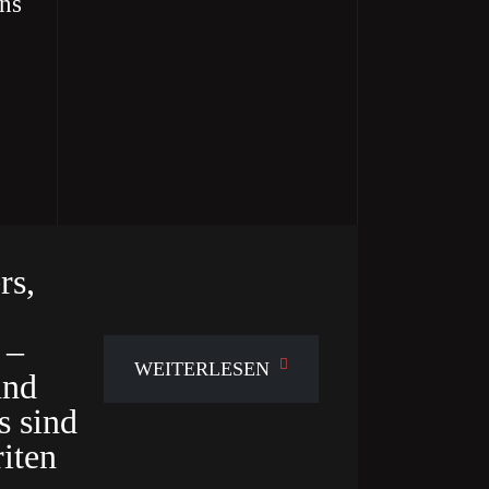
uns
rs,
 –
WEITERLESEN
und
s sind
riten