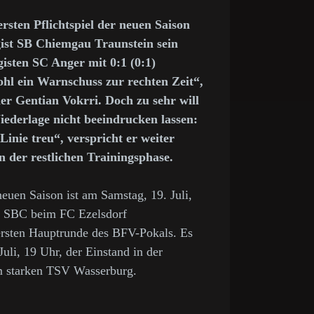
sten Pflichtspiel der neuen Saison
gist SB Chiemgau Traunstein sein
gisten SC Anger mit 0:1 (0:1)
hl ein Warnschuss zur rechten Zeit“,
ner Gentian Vokrri. Doch zu sehr will
iederlage nicht beeindrucken lassen:
Linie treu“, verspricht er weiter
n der restlichen Trainingsphase.
 neuen Saison ist am Samstag, 19. Juli,
es SBC beim FC Ezelsdorf
 ersten Hauptrunde des BFV-Pokals. Es
Juli, 19 Uhr, der Einstand in der
m starken TSV Wasserburg.