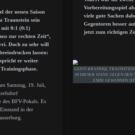
Vorbereitungsspiel a
el der neuen Saison
viele gute Sachen dab
u Traunstein sein
Gegentoren besser au
 mit 0:1 (0:1)
jetzt zum richtigen Z
ss zur rechten Zeit“,
rri. Doch zu sehr will
 beeindrucken lassen:
spricht er weiter
n Trainingsphase.
GENTI KRASNIQI, TRAUNSTEI
IN DIESER SZENE GEGEN DEN
ENDE GEWANNEN JEDO
 am Samstag, 19. Juli,
zelsdorf
de des BFV-Pokals. Es
 Einstand in der
asserburg.