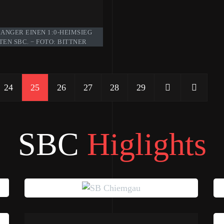
 ANGER EINEN 1:0-HEIMSIEG
EN SBC. − FOTO: BITTNER
24
25
26
27
28
29
SBC
Higlights