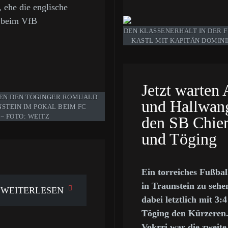
, ehe die englische
r beim VfB
DEN KLASSENERHALT IN DER F
ASTL MIT KAPITÄN DOMINIK
Jetzt warten
GEN DEN TÖGINGER ROMUALD
und Hallwan
STEIN IM POKAL BEIM FC
− FOTO: WEITZ
den SB Chi
und Töging
Ein torreiches Fußba
in Traunstein zu seh
WEITERLESEN
dabei letztlich mit 3:
Töging den Kürzeren.
Vokrri war die zweite