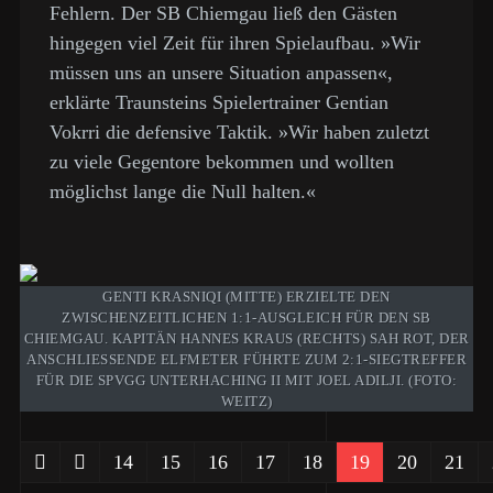
Fehlern. Der SB Chiemgau ließ den Gästen
hingegen viel Zeit für ihren Spielaufbau. »Wir
müssen uns an unsere Situation anpassen«,
erklärte Traunsteins Spielertrainer Gentian
Vokrri die defensive Taktik. »Wir haben zuletzt
zu viele Gegentore bekommen und wollten
möglichst lange die Null halten.«
GENTI KRASNIQI (MITTE) ERZIELTE DEN
ZWISCHENZEITLICHEN 1:1-AUSGLEICH FÜR DEN SB
CHIEMGAU. KAPITÄN HANNES KRAUS (RECHTS) SAH ROT, DER
ANSCHLIESSENDE ELFMETER FÜHRTE ZUM 2:1-SIEGTREFFER F
ÜR DIE SPVGG UNTERHACHING II MIT JOEL ADILJI. (FOTO: W
EITZ)
14
15
16
17
18
19
20
21