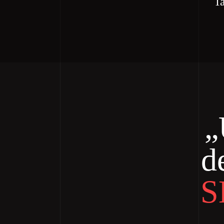
Ta
„
d
S