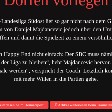
l-Landesliga Südost lief so gar nicht nach de
eam von Danijel Majdancevic jedoch über den U
ffen und damit die Spielzeit zu einem versöhnl
zum Happy End nicht einfach: Der SBC muss näm
in der Liga zu bleiben“, hebt Majdancevic hervor
hale werden“, verspricht der Coach. Letztlich k
mit mehr Willen in die Partien gehe.
eiterlesen beim Heimatsport
Artikel weiterlesen beim Traunstei