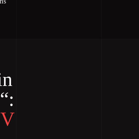
uns
in
“:
SV