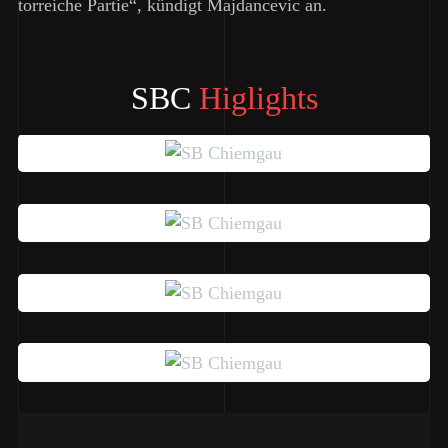
torreiche Partie“, kündigt Majdancevic an.
SBC
Higlights