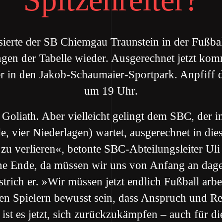
ierte der SB Chiemgau Traunstein in der Fußbal
ungen der Tabelle wieder. Ausgerechnet jetzt ko
er in den Jakob-Schaumaier-Sportpark. Anpfiff de
um 19 Uhr.
 Goliath. Aber vielleicht gelingt dem SBC, der 
e, vier Niederlagen) wartet, ausgerechnet in di
 zu verlieren«, betonte SBC-Abteilungsleiter Ul
hne Ende, da müssen wir uns von Anfang an da
trich er. »Wir müssen jetzt endlich Fußball arbei
n Spielern bewusst sein, dass Anspruch und Real
ist es jetzt, sich zurückzukämpfen – auch für di