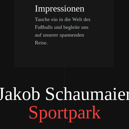
Impressionen
Tauche ein in die Welt des
Fußballs und begleite uns
auf unserer spannenden
Reise.
Jakob Schaumaie
Sportpark