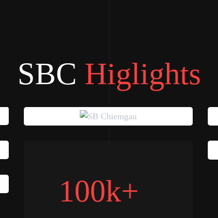
SBC
Higlights
100k+