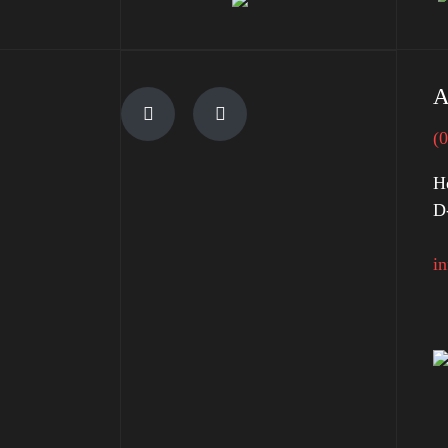
A
(
H
D
i