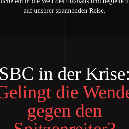
uche ein in die Welt des Fußballs und begleite 
auf unserer spannenden Reise.
SBC in der Krise
Gelingt die Wend
gegen den
Spitzenreiter?