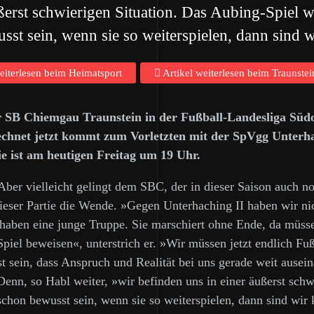
ußerst schwierigen Situation. Das Aubing-Spiel 
st sein, wenn sie so weiterspielen, dann sind w
eiterlesen beim Heimatsport
Artikel weiterlesen beim Traunstei
 SB Chiemgau Traunstein in der Fußball-Landesliga Südost
echnet jetzt kommt zum Vorletzten mit der SpVgg Unterhac
e ist am heutigen Freitag um 19 Uhr.
 Aber vielleicht gelingt dem SBC, der in dieser Saison auch n
dieser Partie die Wende. »Gegen Unterhaching II haben wir ni
 haben eine junge Truppe. Sie marschiert ohne Ende, da müss
l beweisen«, unterstrich er. »Wir müssen jetzt endlich Fußba
sein, dass Anspruch und Realität bei uns gerade weit auseinan
enn, so Habl weiter, »wir befinden uns in einer äußerst sch
hon bewusst sein, wenn sie so weiterspielen, dann sind wir k