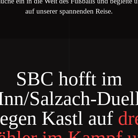
uche ein in die Welt des Fußballs und begleite 
auf unserer spannenden Reise.
SBC hofft im
Inn/Salzach-Duel
egen Kastl auf
dr
ähler im Kampf 