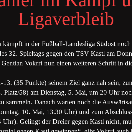
Ligaverbleib
kämpft in der Fußball-Landesliga Südost noch 
es 32. Spieltags gegen den TSV Kastl am Donner
 Gentian Vokrri nun einen weiteren Schritt in di
en-13. (35 Punkte) seinem Ziel ganz nah sein, zu
. Platz/58) am Dienstag, 5. Mai, um 20 Uhr noch
zu sammeln. Danach warten noch die Auswärtsa
onntag, 10. Mai, 13.30 Uhr) und zum Abschlus
Uhr). Gelingt der Dreier gegen Kastl nicht, muss
piel gegen Kastl gewinnen“, gibt Vokrri auch k