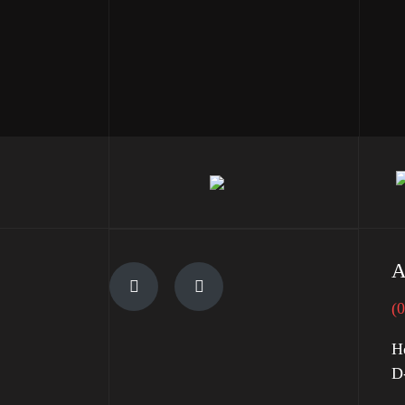
A
(
H
D