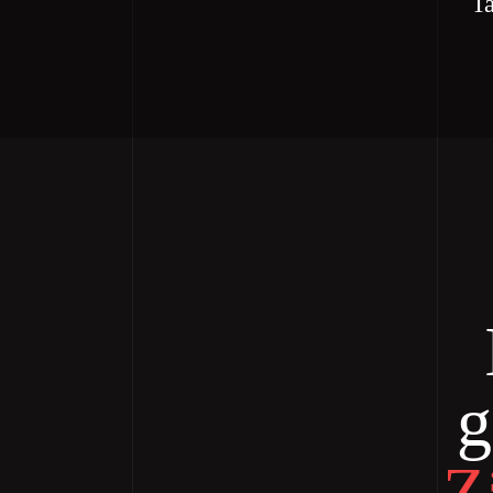
Ta
g
Z