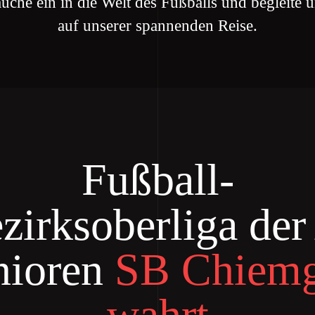
uche ein in die Welt des Fußballs und begleite 
auf unserer spannenden Reise.
Fußball-
zirksoberliga der
nioren
SB Chiem
wahrt