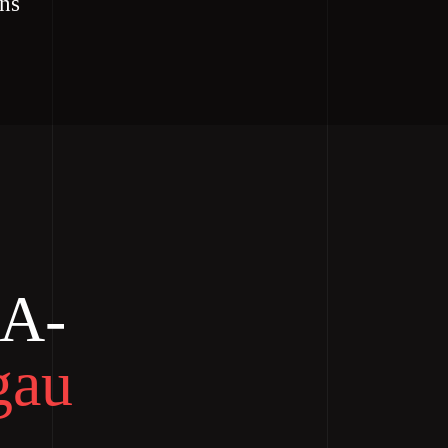
uns
 A-
gau