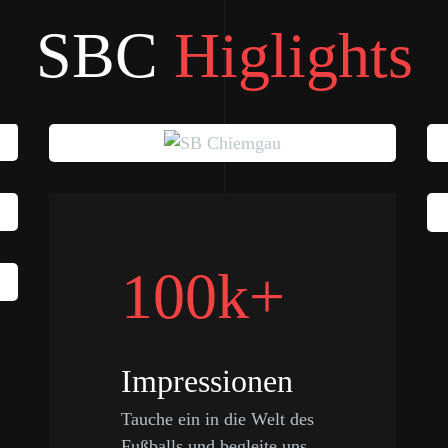
SBC
Higlights
100k+
Impressionen
Tauche ein in die Welt des
Fußballs und begleite uns