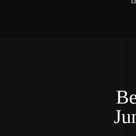
Ta
Be
Ju