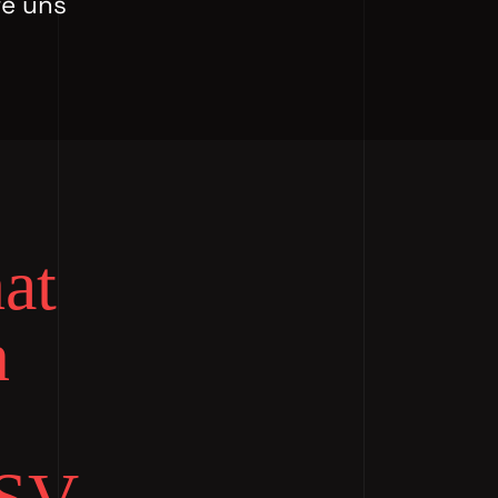
te uns
at
n