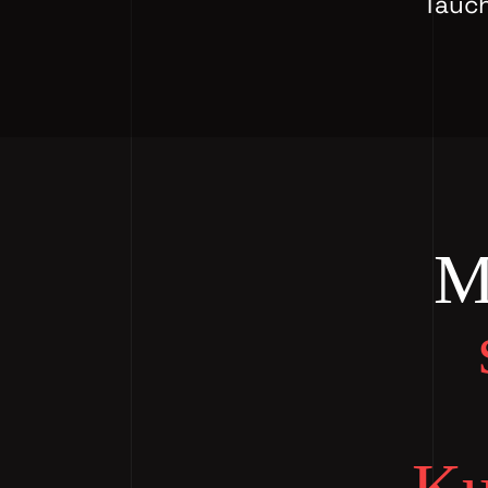
Tauch
M