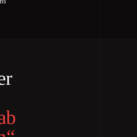
uns
er
ab
n“