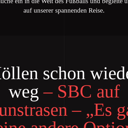
uche ein in die Welt des Fußballs und begleite 
auf unserer spannenden Reise.
öllen schon wied
weg
– SBC auf
unstrasen – „Es g
eine andere Optio