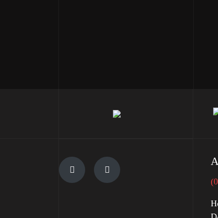
A
(
H
D