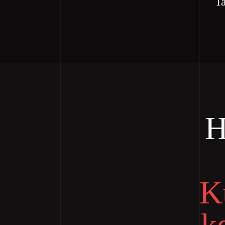
Ta
H
K
k