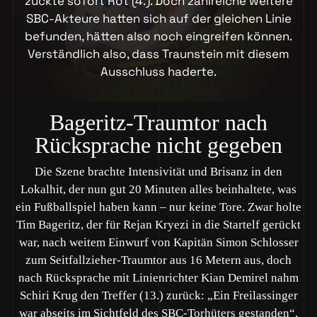
zückte sofort Rot (4.). Doch zahlreiche weitere
SBC-Akteure hatten sich auf der gleichen Linie
befunden, hätten also noch eingreifen können.
Verständlich also, dass Traunstein mit diesem
Ausschluss haderte.
Bageritz-Traumtor nach
Rücksprache nicht gegeben
Die Szene brachte Intensivität und Brisanz in den
Lokalhit, der nun gut 20 Minuten alles beinhaltete, was
ein Fußballspiel haben kann – nur keine Tore. Zwar holte
Tim Bageritz, der für Rejan Kryezi in die Startelf gerückt
war, nach weitem Einwurf von Kapitän Simon Schlosser
zum Seitfallzieher-Traumtor aus 16 Metern aus, doch
nach Rücksprache mit Linienrichter Kian Demirel nahm
Schiri Krug den Treffer (13.) zurück: „Ein Freilassinger
war abseits im Sichtfeld des SBC-Torhüters gestanden“,