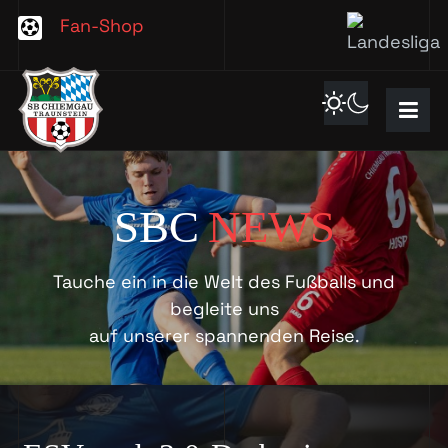
Fan-Shop
SBC
NEWS
Tauche ein in die Welt des Fußballs und
begleite uns
auf unserer spannenden Reise.